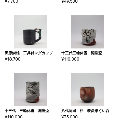
¥7,700
¥49,500
田原崇雄 工具付マグカップ
十三代三輪休雪 淵淵盃
¥18,700
¥110,000
十三代 三輪休雪 淵淵盃
八代岡田 裕 萩炎彩ぐい呑
¥110,000
¥33,000