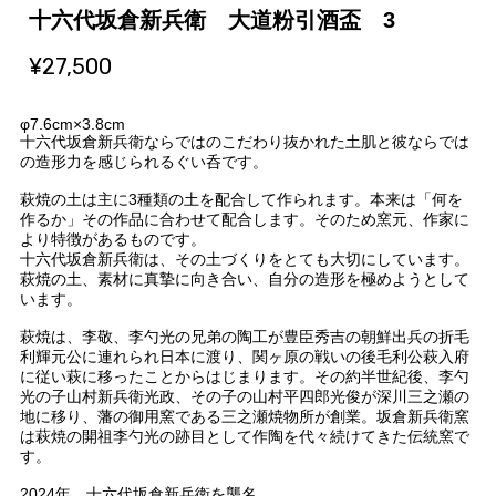
十六代坂倉新兵衛 大道粉引酒盃 3
¥27,500
φ7.6cm×3.8cm
十六代坂倉新兵衛ならではのこだわり抜かれた土肌と彼ならでは
の造形力を感じられるぐい呑です。
萩焼の土は主に3種類の土を配合して作られます。本来は「何を
作るか」その作品に合わせて配合します。そのため窯元、作家に
より特徴があるものです。
十六代坂倉新兵衛は、その土づくりをとても大切にしています。
萩焼の土、素材に真摯に向き合い、自分の造形を極めようとして
います。
萩焼は、李敬、李勺光の兄弟の陶工が豊臣秀吉の朝鮮出兵の折毛
利輝元公に連れられ日本に渡り、関ヶ原の戦いの後毛利公萩入府
に従い萩に移ったことからはじまります。その約半世紀後、李勺
光の子山村新兵衛光政、その子の山村平四郎光俊が深川三之瀬の
地に移り、藩の御用窯である三之瀬焼物所が創業。坂倉新兵衛窯
は萩焼の開祖李勺光の跡目として作陶を代々続けてきた伝統窯で
す。
2024年 十六代坂倉新兵衛を襲名