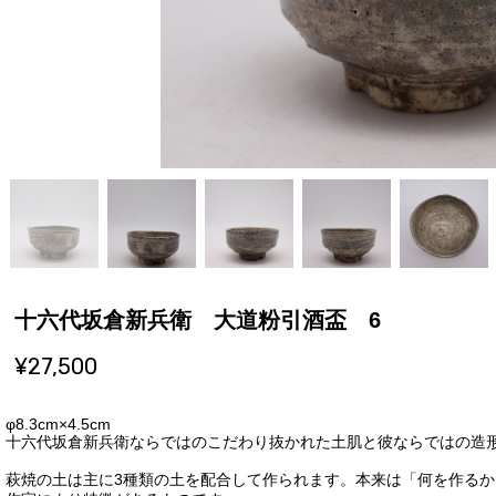
十六代坂倉新兵衛 大道粉引酒盃 6
¥27,500
φ8.3cm×4.5cm
十六代坂倉新兵衛ならではのこだわり抜かれた土肌と彼ならではの造
萩焼の土は主に3種類の土を配合して作られます。本来は「何を作る