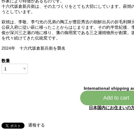
作家により特徴があるものです。
十六代坂倉新兵衛は、その土づくりをとても大切にしています。萩焼
うとしています。
萩焼は、李敬、李勺光の兄弟の陶工が豊臣秀吉の朝鮮出兵の折毛利輝
公萩入府に従い萩に移ったことからはじまります。その約半世紀後、
俊が深川三之瀬の地に移り、藩の御用窯である三之瀬焼物所が創業。
を代々続けてきた伝統窯です。
2024年 十六代坂倉新兵衛を襲名
数量
International shipping a
Add to cart
日本国内にお住まいの
通報する