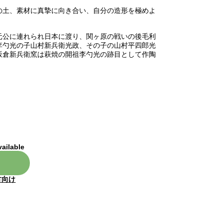
の土、素材に真摯に向き合い、自分の造形を極めよ
元公に連れられ日本に渡り、関ヶ原の戦いの後毛利
李勺光の子山村新兵衛光政、その子の山村平四郎光
坂倉新兵衛窯は萩焼の開祖李勺光の跡目として作陶
vailable
方向け