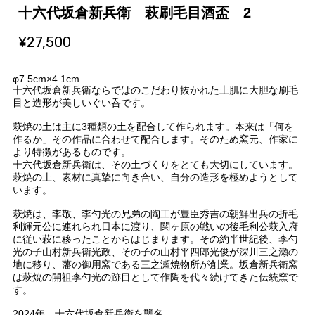
十六代坂倉新兵衛 萩刷毛目酒盃 2
¥27,500
φ7.5cm×4.1cm
十六代坂倉新兵衛ならではのこだわり抜かれた土肌に大胆な刷毛
目と造形が美しいぐい呑です。
萩焼の土は主に3種類の土を配合して作られます。本来は「何を
作るか」その作品に合わせて配合します。そのため窯元、作家に
より特徴があるものです。
十六代坂倉新兵衛は、その土づくりをとても大切にしています。
萩焼の土、素材に真摯に向き合い、自分の造形を極めようとして
います。
萩焼は、李敬、李勺光の兄弟の陶工が豊臣秀吉の朝鮮出兵の折毛
利輝元公に連れられ日本に渡り、関ヶ原の戦いの後毛利公萩入府
に従い萩に移ったことからはじまります。その約半世紀後、李勺
光の子山村新兵衛光政、その子の山村平四郎光俊が深川三之瀬の
地に移り、藩の御用窯である三之瀬焼物所が創業。坂倉新兵衛窯
は萩焼の開祖李勺光の跡目として作陶を代々続けてきた伝統窯で
す。
2024年 十六代坂倉新兵衛を襲名