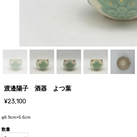
渡邉陽子 酒器 よつ葉
¥23,100
φ6.9cm×5.6cm
数量